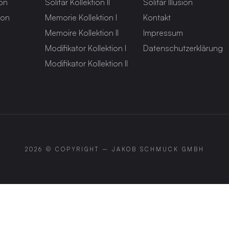
ion
Solitär Kollektion II
Solitär Illusion
ion
Memorie Kollektion I
Kontakt
Memoire Kollektion II
Impressum
Modifikator Kollektion I
Datenschutzerklärung
Modifikator Kollektion II
2026 © COPYRIGHT –
JAKOB SCHMUCK GMBH