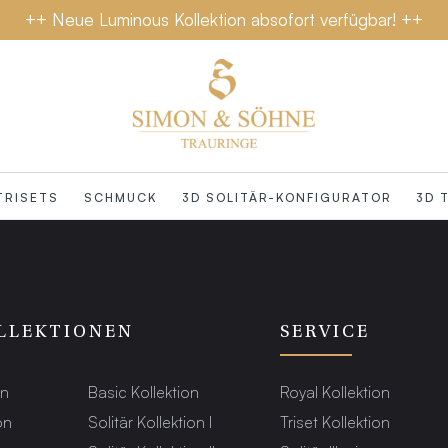
++ Neue Luminous Kollektion absofort verfügbar! ++
TRISETS
SCHMUCK
3D SOLITÄR-KONFIGURATOR
3D 
LLEKTIONEN
SERVICE
on
Basic Kollektion
Royal Kollektion
on
Solitär Kollektion I
Triset Kollektion