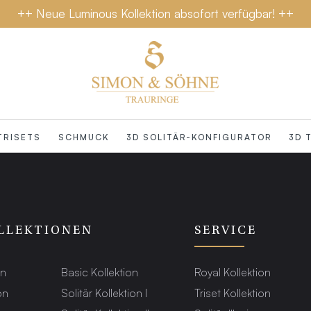
++ Neue Luminous Kollektion absofort verfügbar! ++
TRISETS
SCHMUCK
3D SOLITÄR-KONFIGURATOR
3D 
LLEKTIONEN
SERVICE
on
Basic Kollektion
Royal Kollektion
on
Solitär Kollektion I
Triset Kollektion