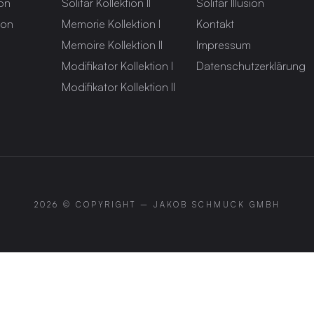
ion
Solitär Kollektion II
Solitär Illusion
ion
Memorie Kollektion I
Kontakt
Memoire Kollektion II
Impressum
Modifikator Kollektion I
Datenschutzerklärung
Modifikator Kollektion II
2026 © COPYRIGHT –
JAKOB SCHMUCK GMBH