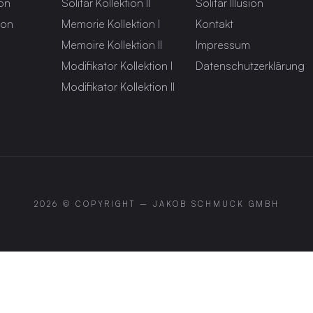
ion
Solitär Kollektion II
Solitär Illusion
ion
Memorie Kollektion I
Kontakt
Memoire Kollektion II
Impressum
Modifikator Kollektion I
Datenschutzerklärung
Modifikator Kollektion II
2026 © COPYRIGHT –
JAKOB SCHMUCK GMBH