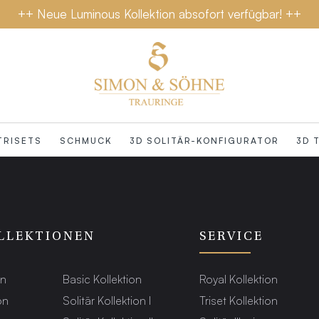
++ Neue Luminous Kollektion absofort verfügbar! ++
TRISETS
SCHMUCK
3D SOLITÄR-KONFIGURATOR
3D 
LLEKTIONEN
SERVICE
on
Basic Kollektion
Royal Kollektion
on
Solitär Kollektion I
Triset Kollektion