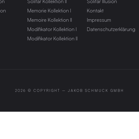
ion
Solitär Kollektion II
Solitär Illusion
ion
Memorie Kollektion I
Kontakt
Memoire Kollektion II
Impressum
Modifikator Kollektion I
Datenschutzerklärung
Modifikator Kollektion II
2026 © COPYRIGHT –
JAKOB SCHMUCK GMBH