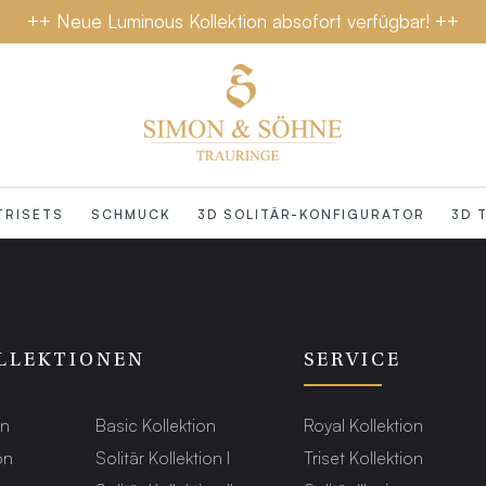
++ Neue Luminous Kollektion absofort verfügbar! ++
TRISETS
SCHMUCK
3D SOLITÄR-KONFIGURATOR
3D 
LLEKTIONEN
SERVICE
on
Basic Kollektion
Royal Kollektion
on
Solitär Kollektion I
Triset Kollektion