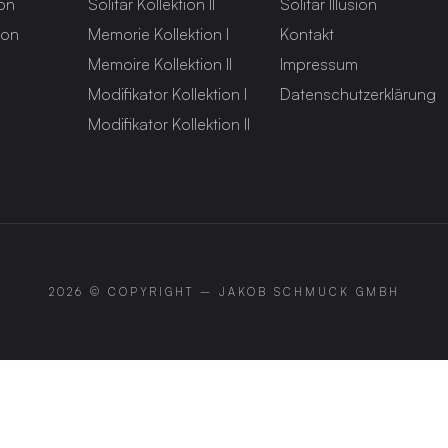
ion
Solitär Kollektion II
Solitär Illusion
ion
Memorie Kollektion I
Kontakt
Memoire Kollektion II
Impressum
Modifikator Kollektion I
Datenschutzerklärung
Modifikator Kollektion II
2026 © COPYRIGHT –
JAKOB SCHMUCK GMBH