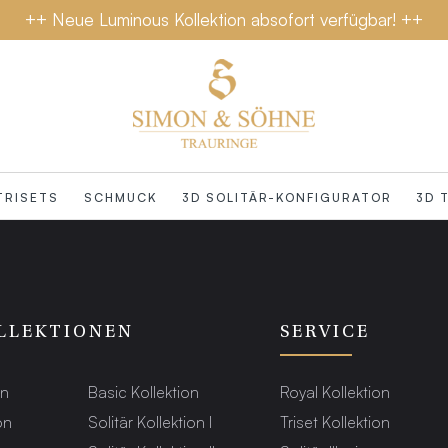
++ Neue Luminous Kollektion absofort verfügbar! ++
TRISETS
SCHMUCK
3D SOLITÄR-KONFIGURATOR
3D 
LLEKTIONEN
SERVICE
on
Basic Kollektion
Royal Kollektion
on
Solitär Kollektion I
Triset Kollektion