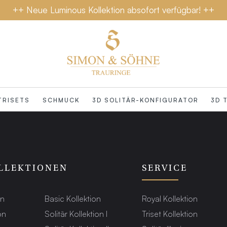
++ Neue Luminous Kollektion absofort verfügbar! ++
TRISETS
SCHMUCK
3D SOLITÄR-KONFIGURATOR
3D 
LLEKTIONEN
SERVICE
on
Basic Kollektion
Royal Kollektion
on
Solitär Kollektion I
Triset Kollektion