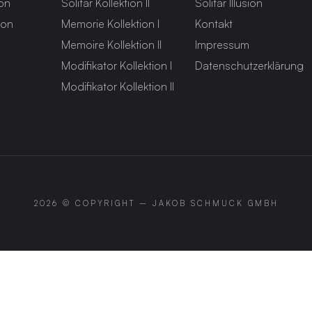
ion
Solitär Kollektion II
Solitär Illusion
ion
Memorie Kollektion I
Kontakt
Memoire Kollektion II
Impressum
Modifikator Kollektion I
Datenschutzerklärung
Modifikator Kollektion II
2026 © COPYRIGHT –
JAKOB SCHMUCK GMBH