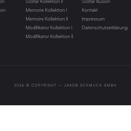
ion
Solitär Kollektion II
Solitär Illusion
ion
Memorie Kollektion I
Kontakt
Memoire Kollektion II
Impressum
Modifikator Kollektion I
Datenschutzerklärung
Modifikator Kollektion II
2026 © COPYRIGHT –
JAKOB SCHMUCK GMBH