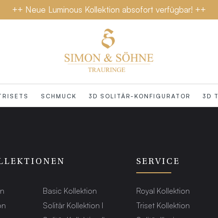
++ Neue Luminous Kollektion absofort verfügbar! ++
TRISETS
SCHMUCK
3D SOLITÄR-KONFIGURATOR
3D 
LLEKTIONEN
SERVICE
on
Basic Kollektion
Royal Kollektion
on
Solitär Kollektion I
Triset Kollektion