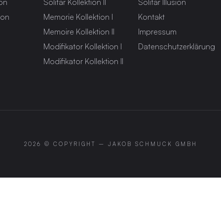
ion
Solitär Kollektion II
Solitär Illusion
ion
Memorie Kollektion I
Kontakt
Memoire Kollektion II
Impressum
Modifikator Kollektion I
Datenschutzerklärung
Modifikator Kollektion II
2026 © COPYRIGHT –
JAKOB SCHMUCK GMBH